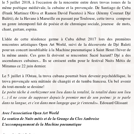
le 5 juillet 2018, à l'occasion de la rencontre entre deux trovas issues de la
même poétique médiévale, la cubaine et la provençale.
De Santiago de Cuba
(Frank Martinez Oliva et Ramon David Fuentes) à Nice (Jéremy Couraut Djé
Balèti), de la Havane à Marseille en passant par Toulouse, cette trova compose
un genre intemporel fait de poésie et de chronique sociale, joueuse de mots,
chant, guitare, espina.
L'idée de cette résidence germe à Cuba début 2017 lors des premières
rencontres artistiques Open Art World, suivi de la découverte de Djé Baleti
pour un concert inoubliable à la Machine pneumatique à Saint Henri l'hiver de
la même année. Ces gens là doivent se rencontrer. Sacré hazard? Djé a des
ascendances cubaines... Ils se croisent enfin pour le festival Nuits Métis de
Miramas ce 22 juin dernier.
Le 5 juillet à l'Ostau, la trova cubana pourrait bien devenir psychédélique, la
trova provençale sera mâtinée de changüi et de tumba francesa. Un bel avenir
du tout-monde se dessine!
Le poète tâche à enrhizomer son lieu dans la totalité, la totalité dans son lieu
(…) il ne cesse de supposer depuis le premier mot de son poème: je te parle
dans ta langue, et c'est dans mon langage que je t'entends».
Edouard Glissant
Avec l'association Open Art World
Le soutien de Nuits métis et de la Grange du Clos Ambroise
L'accompagnement de la Machine pneumatique