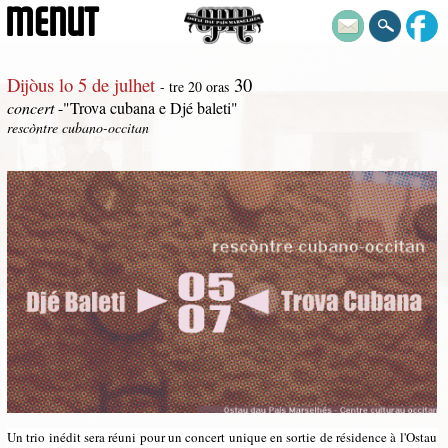
MENUT
Dijòus lo 5 de julhet
30
- tre 20 oras
concert
-"Trova cubana e Djé baleti"
rescòntre cubano-occitan
Un trio inédit sera réuni pour un concert unique en sortie de résidence à l'Ostau