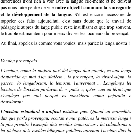
différences n'ont rien à voir avec la langue elle-même et ne doivent
notre objectif commun: la sauvegarde
pas nous faire perdre de vue
et le développement de la langue
. S'il est encore nécessaire de
rappeler ces faits aujourd'hui, c'est sans doute que le travail de
pédagogie auprès du large public reste insuffisant et que trop souvent,
le trouble est maintenu pour mieux diviser les locuteurs du provençal.
Au final, appelez-la comme vous voulez, mais parlez la lenga nòstra !
Version provençala
L'occitan, coma la majora part dei lengas dau monde, es una lenga
despartida en mai d'un dialècte : lo provençau, lo vivarò-alpin, lo
gascon, lo lengadocian, lo lemosin, l'auvernhat ... Longtèmps lei
locutors de l'occitan parlavan de « patés », qu'es vuei un tèrmi que
s'emplèga pas mai perqué es considerat coma pejoratiu e
desvalorant.
L'occitan estandard o unificat existisse pas
. Quand un marselhés
ditz que parla provençau, occitan e mai patés, es la meteissa lenga !
Si pòu prendre l'exemple deis escòlas immersivas : lei calandrons o
lei pichons deis escòlas bilinguas publicas aprenon l'occitan dins la