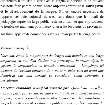
différences n'ont rien à voir avec la langue elle-même et ne doivent
notre objectif commun: la sauvegarde
pas nous faire perdre de vue
et le développement de la langue
. S'il est encore nécessaire de
rappeler ces faits aujourd'hui, c'est sans doute que le travail de
pédagogie auprès du large public reste insuffisant et que trop souvent,
le trouble est maintenu pour mieux diviser les locuteurs du provençal.
Au final, appelez-la comme vous voulez, mais parlez la lenga nòstra !
Version provençala
L'occitan, coma la majora part dei lengas dau monde, es una lenga
despartida en mai d'un dialècte : lo provençau, lo vivarò-alpin, lo
gascon, lo lengadocian, lo lemosin, l'auvernhat ... Longtèmps lei
locutors de l'occitan parlavan de « patés », qu'es vuei un tèrmi que
s'emplèga pas mai perqué es considerat coma pejoratiu e
desvalorant.
L'occitan estandard o unificat existisse pas
. Quand un marselhés
ditz que parla provençau, occitan e mai patés, es la meteissa lenga !
Si pòu prendre l'exemple deis escòlas immersivas : lei calandrons o
lei pichons deis escòlas bilinguas publicas aprenon l'occitan dins la