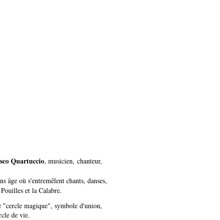
sco Quartuccio
, musicien,
chanteur,
ans âge où s'entremêlent chants, danses,
Pouilles et la Calabre.
le "cercle magique", symbole d'union,
ercle de vie.