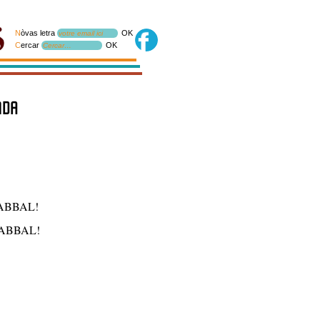
N
òvas letra
OK
votre email ici
C
ercar
OK
Cercar…
nda
iu ABBAL!
if ABBAL!