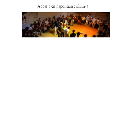
Abbal ! en napolitain :
danse
!
Programa :
Dissabte 15 d'òttobre - samedi 15 octobre
16h Stage de Danse (1h30) - nombre limité -
10 euros
20h apéro acoustique
20h30 concert balèti - sonorisé -
prix libre
22h30 Boeuf Tarantelle et fin !