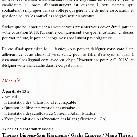
candidature au poste d'administrateur est ouverte à tout membre qui
souhaiterait s'impliquer dans ce collège qui gère la vie de notre association, et
que donc, toutes les nouvelles énergies sont bienvenues.
Sachez que pour participer au vote et vous présenter vous devez être à jour de
votre cotisation 2018. Par contre, contrairement à ce que l'illustration ci-dessus
pourrait induire, le port de la toge n'est absolument pas obligatoire.
En cas d'indisponibilité le 11 février, vous pouvez déléguer votre vote à un
adhérent de votre choix. Il vous suffit, pour se faire, d'envoyer un mail à
ostaumarselhes@gmail.com avec en objet "Procuration pour A.G 2018" et
désigner votre mandataire dans le corps du mail.
Déroulé
À partir de 15 h :
- Accueil
- Présentation des bilans moral et comptable
- Questions et libre intervention des membres
- Présentation des candidats au Conseil d'Administration
- Votes (approbation ou révocation des bilans ; élection du CA)
17 h30 : Célébration musicale
Thomas Lippens-Sam Karpienia / Gacha Empega / Manu Théron