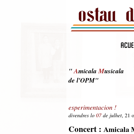
ACUE
"
A
micala
M
usicala
de l'OPM"
esperimentacion !
divendres lo
07
de julhet
, 21 
Concert :
Amicala M