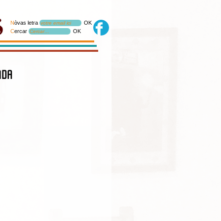
N
òvas letra
OK
votre email ici
C
ercar
OK
Cercar…
nda