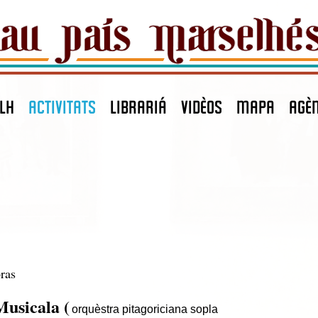
LH
ACTIVITATS
LIBRARIÁ
VIDÈOS
MAPA
agè
oras
usicala (
orquèstra pitagoriciana sopla