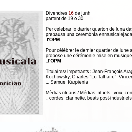
Divendres
16
de junh
partent de 19 o 30
Per celebrar lo darrier quarton de luna dava
prepausa una ceremònia enmusicalejada 
.
l'OPM
Pour célébrer le dernier quartier de lune a
propose une cérémonie mise en musique
.
.
l'OPM
Titulaires/ Impetrants : Jean-François Ar
Kochowsky, Charles "Lo Talhaire", Vince
Samuel Karpienia ...
Mèdias rituaus / Médias rituels : voix, co
cordes, clarinette, beats post-industriels
...