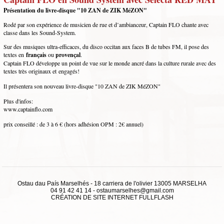
Présentation du livre-disque "10 ZAN de ZIK MéZON"
Rodé par son expérience de musicien de rue et d’ambianceur, Captain FLO chante avec
classe dans les Sound-System.
Sur des musiques ultra-efficaces, du disco occitan aux faces B de tubes FM, il pose des
textes en
français
ou
provençal
.
Captain FLO développe un point de vue sur le monde ancré dans la culture rurale avec des
textes très originaux et engagés!
Il présentera son nouveau livre-disque "10 ZAN de ZIK MéZON"
Plus d'infos:
www.captainflo.com
prix conseillé : de 3 à 6 € (hors adhésion OPM : 2€ annuel)
Ostau dau País Marselhés - 18 carriera de l'olivier 13005 MARSELHA
04 91 42 41 14
-
ostaumarselhes@gmail.com
CRÉATION DE SITE INTERNET
FULLFLASH