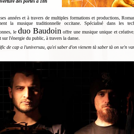
verture des portes à 18h
es années et à travers de multiples formations et productions, Rom
ement la musique traditionnelle occitane. Spécialisé dans les te
duo Baudoin
connes, le
offre une musique unique et créative, 
 sur l'énergie du public, à travers la danse.
ific de cap a l'universau, qu'ei saber d'on vienem tà saber tà on se'n va