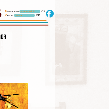
N
òvas letra
OK
votre email ici
C
ercar
OK
Cercar…
nda