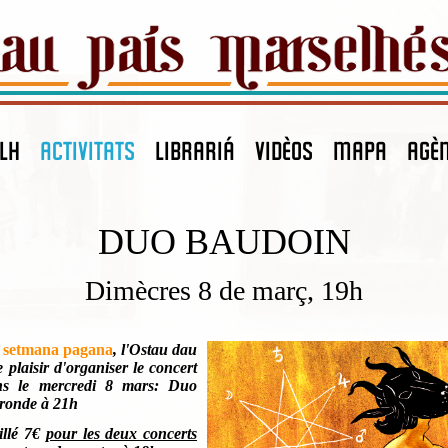
LH
ACTIVITATS
LIBRARIÁ
VIDÈOS
MAPA
agè
DUO BAUDOIN
Dimècres 8 de març, 19h
a
setmana pagana
, l'Ostau dau
e plaisir d'organiser le concert
ns le mercredi 8 mars: Duo
ronde à 21h
illé 7€
pour les deux concerts