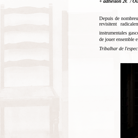
+ adhésion 2€ / Ou
Depuis de nombreus
revisitent radical
instrumentales gas
de jouer ensemble et
Tribalhar de l'espec