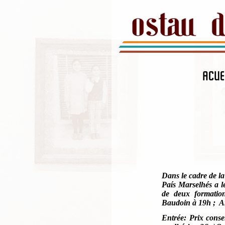
ACUE
Dans le cadre de l
País Ma
rselh
és a l
de deux formatio
Baudoin à 19h ; A
Entrée: Prix conse