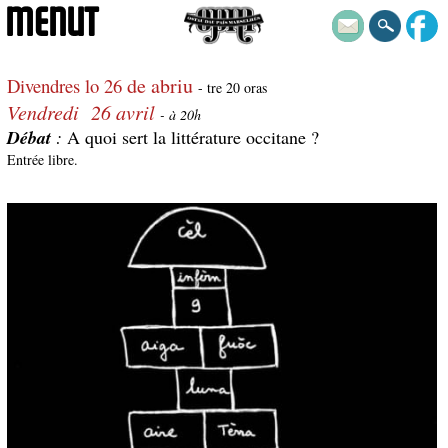
MENUT
de abriu
Divendres lo 26
- tre 20 oras
Vendredi 26 avril
- à 20h
Débat
:
A quoi sert la littérature occitane ?
Entrée libre.