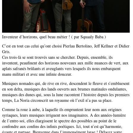
Inventeur d’horizons, quel beau métier ! ( par Squaaly Baba )
C’est en tout cas celui qu’ont choisi Pierlau Bertolino, Jeff Kellner et Didier
Gris.
Ces trois-là se sont trouvés sans se chercher. Depuis, ensemble, ils
inventent, peaufinent des horizons nouveaux aux mille nuances de vert, aux
aplats safranés brûlants et aveuglants vers lesquels ils nous embarquent
manu militari et avec une infinie douceur.
Musiques nomades qui, de rive en rive, descendent le fleuve et s’embluesent
en son delta, musiques des lands ouverts aux brumes matinales ondulantes,
musiques des dunes qui, sous la lune racontent l’histoire depuis les premiers
temps, La Noria circonscrit un royaume où l’exil n’a pas sa place.
Comme la roue à aube, à laquelle ils empruntent leur nom aux origines
syriaques, leurs musiques irriguent nos imaginaires. A des années-lumière
de l’entre-soi, elles élargissent le spectre des possibles au point de le
confondre aux confins des infinis poétiques. Ici, tout n’est qu’harmonie,
écoute et partage. Bienvenue dans l’immensément large ! Délacez votre