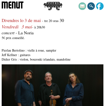
MENUT
de mai
Divendres lo 3
30
- tre 20 oras
Vendredi 3 mai
- à 20h30
concert -
La Noria
5€ prix conseillé.
Pierlau Bertolino : vielle à roue, sampler
Jeff Kellner : guitares
Didier Gris : violon, bouzouki irlandais, mandoline