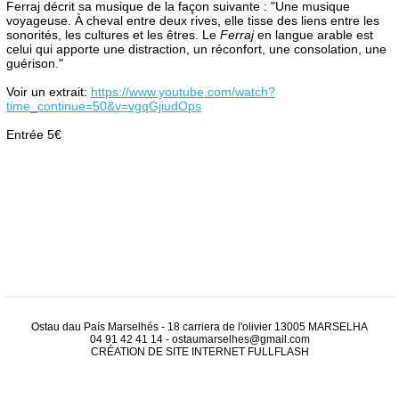
Ferraj décrit sa musique de la façon suivante : "Une musique
voyageuse. À cheval entre deux rives, elle tisse des liens entre les
sonorités, les cultures et les êtres. Le
Ferraj
en langue arable est
celui qui apporte une distraction, un réconfort, une consolation, une
guérison."
Voir un extrait:
https://www.youtube.com/watch?
time_continue=50&v=vgqGjiudOps
Entrée 5€
Ostau dau País Marselhés - 18 carriera de l'olivier 13005 MARSELHA
04 91 42 41 14
-
ostaumarselhes@gmail.com
CRÉATION DE SITE INTERNET
FULLFLASH