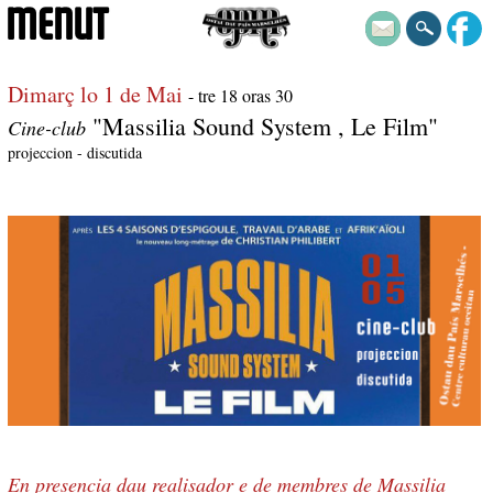
MENUT
Dimarç lo 1 de Mai
- tre 18 oras 30
"Massilia Sound System , Le Film"
Cine-club
projeccion - discutida
En presencia dau realisador e de membres de Massilia