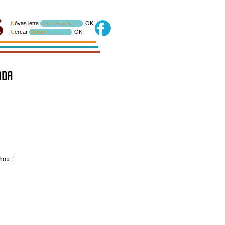
N
òvas letra
OK
votre email ici
C
ercar
OK
Cercar…
nda
hou !