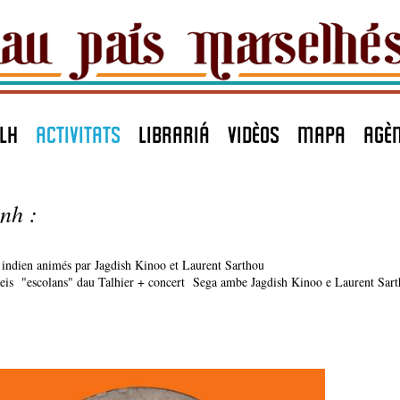
LH
ACTIVITATS
LIBRARIÁ
VIDÈOS
MAPA
agè
nh :
n indien animés par Jagdish Kinoo et Laurent Sarthou
is "escolans" dau Talhier + concert Sega ambe Jagdish Kinoo e Laurent Sart