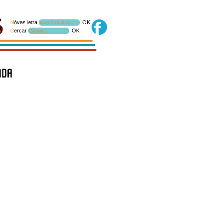
N
òvas letra
OK
votre email ici
C
ercar
OK
Cercar…
nda