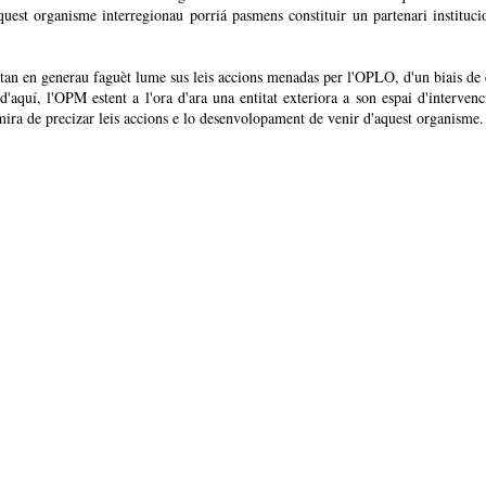
est organisme interregionau porriá pasmens constituir un partenari institucio
itan en generau faguèt lume sus leis accions menadas per l'OPLO, d'un biais de
d'aquí, l'OPM estent a l'ora d'ara una entitat exteriora a son espai d'interve
ira de precizar leis accions e lo desenvolopament de venir d'aquest organisme.
citan de Provença son magiment convidats de venir escambiar dins aquel e
son amb la tenguda dau congrès dei regions de França que si debanarà lei 26/
pas ja lo cas de si marcar per far clantir nòstre vòtz ailalin. Un recampament
 tre la matinada dau 27 au Faròt.
ons-de-france-2018-inscriptions-ouvertes/
du-rhone/politique/72219-32-000-signatures-pour-la-petition-ni-sud-ni-paca
Présentation et échange autour
de l’Office Public de la Langue Occitane.