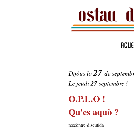
ACUE
27
Dijòus lo
de septemb
27
Le jeudi
septembre !
O.P.L.O !
Qu'es aquò ?
rescòntre-discutida