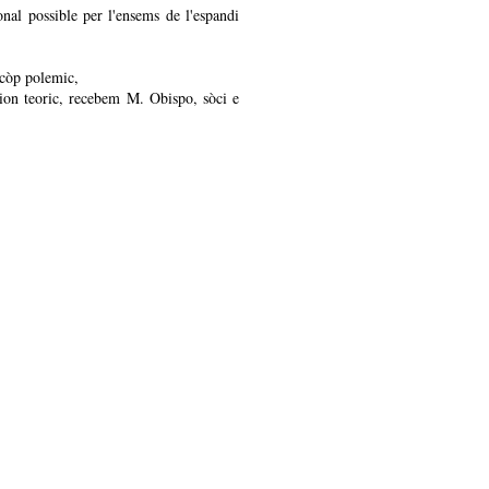
nal possible per l'ensems de l'espandi
 còp polemic,
ncion teoric, recebem M. Obispo, sòci e
ncastre
.
27 de septembre au Palais dau Faròt a
 a rapòrt dau cambiament unilaterau de