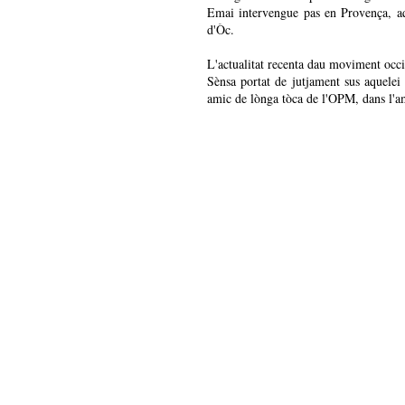
Emai intervengue pas en Provença, aqu
d'Òc.
L'actualitat recenta dau moviment occ
Sènsa portat de jutjament sus aquelei 
amic de lònga tòca de l'OPM, dans l'am
Leis actors dau monde associatiu oc
Aquesta intervencion si farà en liga
Marselha. Vos convidam tanben, s'èra 
l'apelacion de nòstra region es previst
Mai d'entressenhas :
http://ofici-occitan.eu/
http://regions-france.org/congres-regi
http://www.lamarseillaise.fr/bouches-