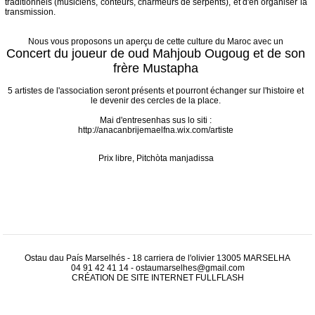
traditionnels (musiciens, conteurs, charmeurs de serpents), et d'en organiser la
transmission.
Nous vous proposons un aperçu de cette culture du Maroc avec un
Concert du joueur de oud Mahjoub Ougoug et de son
frère Mustapha
5 artistes de l'association seront présents et pourront échanger sur l'histoire et
le devenir des cercles de la place.
Mai d'entresenhas sus lo siti :
http://anacanbrijemaelfna.wix.com/artiste
Prix libre, Pitchòta manjadissa
Ostau dau País Marselhés - 18 carriera de l'olivier 13005 MARSELHA
04 91 42 41 14
-
ostaumarselhes@gmail.com
CRÉATION DE SITE INTERNET
FULLFLASH