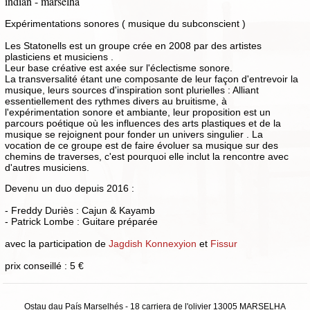
indian - marselha
Expérimentations sonores ( musique du subconscient )
Les Statonells est un groupe crée en 2008 par des artistes
plasticiens et musiciens .
Leur base créative est axée sur l'éclectisme sonore.
La transversalité étant une composante de leur façon d'entrevoir la
musique, leurs sources d'inspiration sont plurielles : Alliant
essentiellement des rythmes divers au bruitisme, à
l'expérimentation sonore et ambiante, leur proposition est un
parcours poétique où les influences des arts plastiques et de la
musique se rejoignent pour fonder un univers singulier . La
vocation de ce groupe est de faire évoluer sa musique sur des
chemins de traverses, c'est pourquoi elle inclut la rencontre avec
d'autres musiciens.
Devenu un duo depuis 2016 :
- Freddy Duriès : Cajun & Kayamb
- Patrick Lombe : Guitare préparée
avec la participation de
Jagdish Konnexyion
et
Fissur
prix conseillé : 5 €
Ostau dau País Marselhés - 18 carriera de l'olivier 13005 MARSELHA