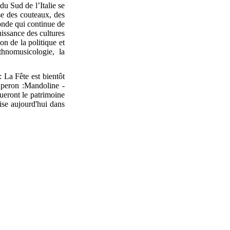
du Sud de l’Italie se
se des couteaux, des
monde qui continue de
uissance des cultures
ion de la politique et
thnomusicologie, la
a Fête est bientôt
aperon :Mandoline -
ueront le patrimoine
llise aujourd'hui dans