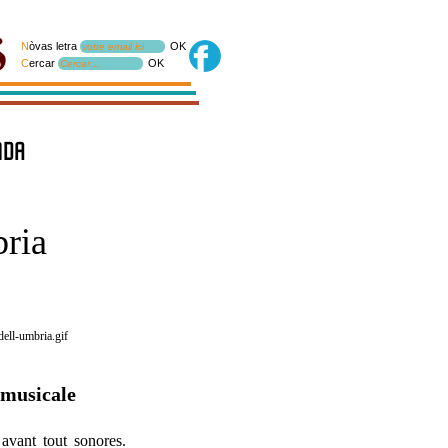
N
òvas letra
OK
votre email ici
C
ercar
OK
Cercar…
nda
ria
 musicale
avant tout sonores.