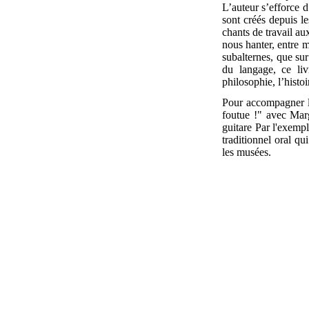
L’auteur s’efforce d
sont créés depuis l
chants de travail au
nous hanter, entre m
subalternes, que sur 
du langage, ce liv
philosophie, l’histo
Pour accompagner 
foutue !" avec Mar
guitare Par l'exemp
traditionnel oral qui
les musées.