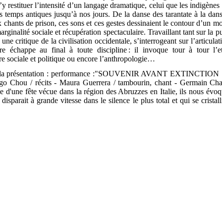
’y restituer l’intensité d’un langage dramatique, celui que les indigènes 
es temps antiques jusqu’à nos jours. De la danse des tarantate à la dan
x chants de prison, ces sons et ces gestes dessinaient le contour d’un 
arginalité sociale et récupération spectaculaire. Travaillant tant sur la p
une critique de la civilisation occidentale, s’interrogeant sur l’articulat
re échappe au final à toute discipline : il invoque tour à tour l’e
ire sociale et politique ou encore l’anthropologie…
la présentation : performance :"SOUVENIR AVANT EXTINCTION : L
go Chou / récits - Maura Guerrera / tambourin, chant - Germain Ch
le d'une fête vécue dans la région des Abruzzes en Italie, ils nous évoq
 disparait à grande vitesse dans le silence le plus total et qui se crista