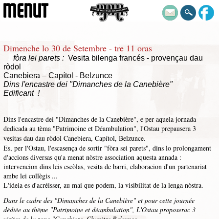
MENUT
Dimenche lo 30 de Setembre - tre 11 oras
fòra lei parets
:
Vesita bilenga francés - provençau dau
ròdol
Canebiera – Capítol - Belzunce
Dins l'encastre dei "Dimanches de la Canebière"
Edificant !
Dins l'encastre dei "Dimanches de la Canebière",
e per aquela jornada
dedicada au tèma "Patrimoine et Déambulation", l'Ostau prepausera 3
vesitas dau
dau ròdol
Canebiera, Capítol, Belzunce.
Es, per l'Ostau, l'escasença de sortir "fòra sei parets", dins lo prolongament
d'accions diversas qu'a menat nòstre association aquesta annada :
intervencion dins leis escòlas, vesita de barri, elaboracion d'un partenariat
ambe lei collègis ...
L'ideia es d'acréisser, au mai que podem, la visibilitat de la lenga nòstra.
Dans le cadre des "Dimanches de la Canebière" et pour cette journée
dédiée au thême "Patrimoine et déambulation", L'Ostau proposerac 3
visites de la zone "Canebiere, Chapitre Belsunce.