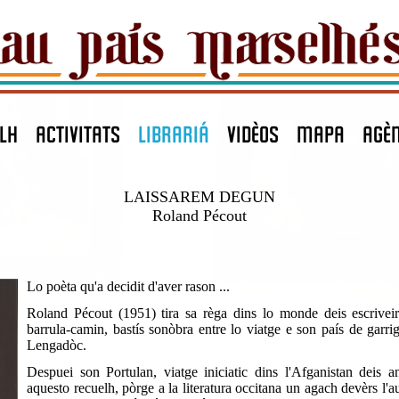
LH
ACTIVITATS
LIBRARIÁ
VIDÈOS
MAPA
agè
LAISSAREM DEGUN
Roland Pécout
Lo poèta qu'a decidit d'aver rason ...
Roland Pécout (1951) tira sa règa dins lo monde deis escriveir
barrula-camin, bastís sonòbra entre lo viatge e son país de garri
Lengadòc.
Despuei son Portulan, viatge iniciatic dins l'Afganistan deis a
aquesto recuelh, pòrge a la literatura occitana un agach devèrs l'aut