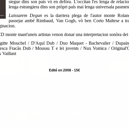
siegue dins son país vò en defòra. L'occitan l'es lenga de relacio
lenga estrangiera dins son pròpri país mai lenga universala pasmen
Laissarem Degun
es la darriera plega de l'autor monte Rola
passejar ambé Rimbaud, Van Gogh, vò ben Corto Maltese a travè
ginacion.
D monte mant'uneis artistas venon donar una interpretacion sonòra dei
igitte Mouchel / D'Aquí Dub / Duo Maquet - Bachevalier / Dupain
ca Fracàs Dub / Moussu T e lei jovents / Nux Vomica / Original'Oc
k Vaillant
Edité en 2008 - 15€