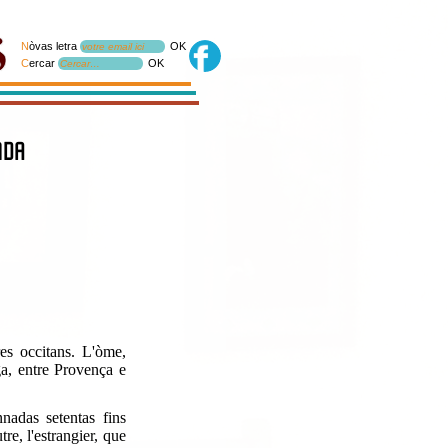
N
òvas letra
OK
votre email ici
C
ercar
OK
Cercar…
nda
es occitans. L'òme,
ga, entre Provença e
nnadas setentas fins
re, l'estrangier, que