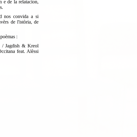
n e de la relatacion,
s.
nd nos convida a si
rs de l'istòria, de
 poèmas :
 / Jagdish & Kreol
citana feat. Alèssi