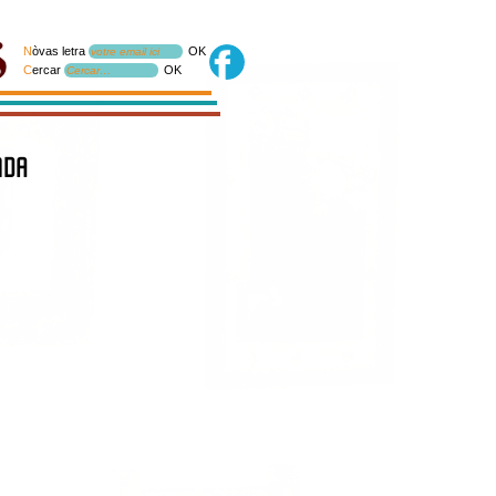
N
òvas letra
OK
votre email ici
C
ercar
OK
Cercar…
nda