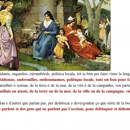
idanta, engambis, estrambòrds, politica locala, tot es bòn per faire viure la leng
otidienne, embrouilles, enthousiasmes, politique locale, tout est bon pour f
selhés ò sestian, de la tèrra ò de la mar, de la vila ò de la campanha, ven parte
illais ou aixois, de la terre ou de la mer, de la ville ou de la campagne, vi
an e d'autrei que parlan pas, per desblocar e devergonhar ço que sòrte de la boc
i parlent et des gens qui ne parlent pas l'occitan, pour débloquer et déhont