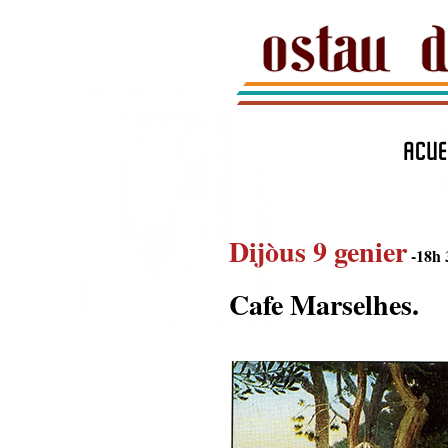
ACUE
Dijòus 9 genier
-18h 
Cafe Marselhes.