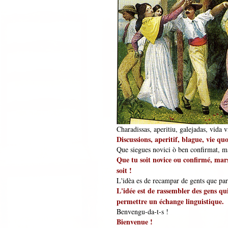
Charadissas, aperitiu, galejadas, vida v
Discussions, aperitif, blague, vie qu
Que siegues novici ò ben confirmat, mar
Que tu soit novice ou confirmé, marse
soit !
L'idèa es de recampar de gents que parl
L'idée est de rassembler des gens qu
permettre un échange linguistique.
Benvengu-da-t-s !
Bienvenue !