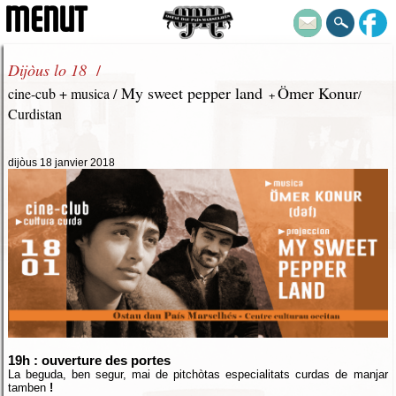
MENUT
Dijòus lo 18
/
My sweet pepper land
Ömer Konur
cine-cub
+ musica
/
+
/
Curdistan
dijòus 18 janvier 2018
19h : ouverture des portes
La beguda, ben segur, mai de pitchòtas especialitats curdas de manjar
tamben
!