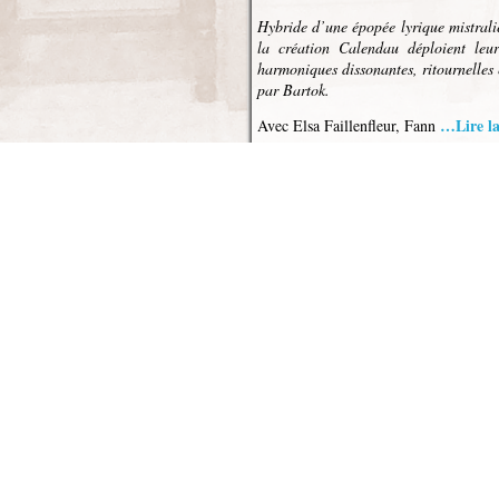
Hybride d’une épopée lyrique mistrali
la création Calendau déploient leu
harmoniques dissonantes, ritournelles
par Bartok.
…Lire la
Avec Elsa Faillenfleur, Fann
Divendres lo 7 de Decembr
Concert : CAPTAIN FLO en 
divendres 07 decembre 2018