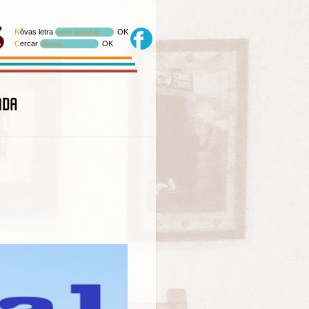
N
òvas letra
OK
votre email ici
C
ercar
OK
Cercar…
nda