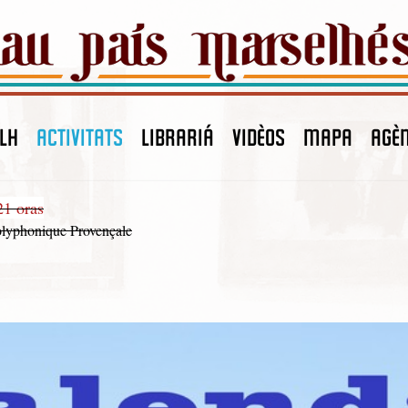
LH
ACTIVITATS
LIBRARIÁ
VIDÈOS
MAPA
agè
21 oras
lyphonique Provençale