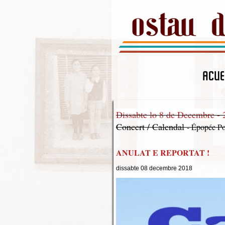
ACUE
Dissabte lo 8 de Decembre - 
Concert / Calendal
- Épopée Po
ANULAT E REPORTAT !
dissabte 08 decembre 2018