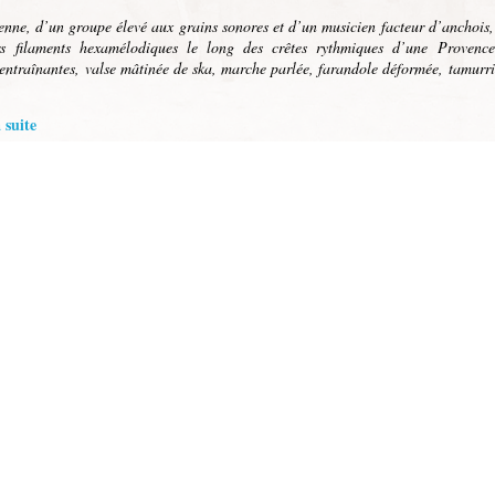
enne, d’un groupe élevé aux grains sonores et d’un musicien facteur d’anchois,
rs filaments hexamélodiques le long des crêtes rythmiques d’une Provenc
 entraînantes, valse mâtinée de ska, marche parlée, farandole déformée, tamurri
 suite
e
- 21 oras
Sound System avec Selecta RED MAT