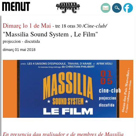
MENUT
Dimarç lo 1 de Mai
Cine-club/
- tre 18 oras 30 /
"Massilia Sound System , Le Film"
projeccion - discutida
dimarç 01 mai 2018
En presencia dau realisador e de membres de Massilia