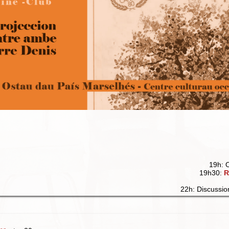
19h: O
19h30:
R
22h: Discussio
re