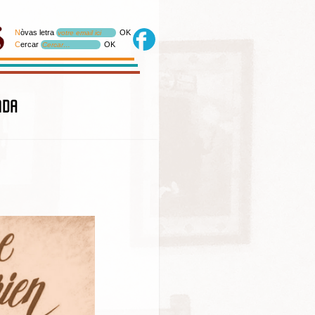
N
òvas letra
OK
votre email ici
C
ercar
OK
Cercar…
nda