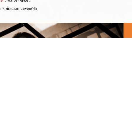
- tre 20 oras -
nspiracion cevenòla