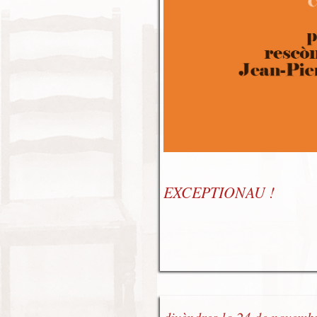
EXCEPTIONAU !
divèndres lo 24 de novemb