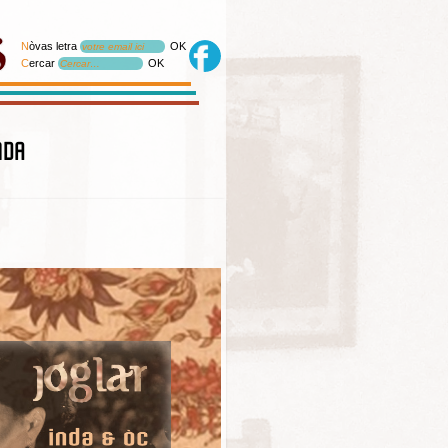
N
òvas letra
OK
votre email ici
C
ercar
OK
Cercar…
nda