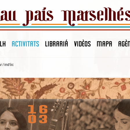
LH
ACTIVITATS
LIBRARIÁ
VIDÈOS
MAPA
agè
r / ind'òc